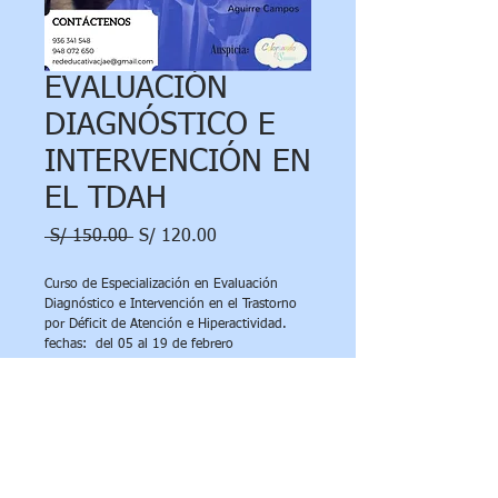
EVALUACIÓN
DIAGNÓSTICO E
INTERVENCIÓN EN
EL TDAH
Precio
Precio
 S/ 150.00 
S/ 120.00
de
oferta
Curso de Especialización en Evaluación 
Diagnóstico e Intervención en el Trastorno 
por Déficit de Atención e Hiperactividad.
fechas:  del 05 al 19 de febrero
docente :MSC Harol Hans Aguirre Campos
INCRIPCIONES AQUI>>