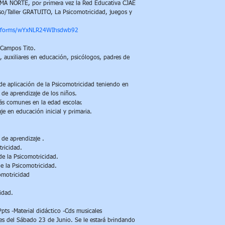
999 971 434
diplomados, cursos co
NORTE, por primera vez la Red Educativa CJAE 
so/Taller GRATUITO, La Psicomotricidad, juegos y 
* Si realiza el abono
	LUGAR:      Av. Maestro Peruano 199 
estará brindando sep
Comas (Colegi
gl/forms/wYxNLR24WIhsdwb92
- Guía elaborada por 
 Campos Tito.
CERTIFICADO: 
 auxiliares en educación, psicólogos, padres de 
Magisterial a 
- Copia de los ppts de
* Puede pagar el día 
	                      - S/. 50.00 para 
de aplicación de la Psicomotricidad teniendo en 
no accederán al benefi
profesionales 
s de aprendizaje de los niños.
ás comunes en la edad escolar.
je en educación inicial y primaria.
	                      - S/. 30.00 para estudiantes 
(Solo se consi
 pre grado,
 de aprendizaje .
tricidad.
RECUERDEN : -
 de la Psicomotricidad.
de la Psicomotricidad.
reservar su v
comotricidad
solicita o no so
 
idad.
	                         -  Habrá material 
pedagógico ad
pts -Material didáctico -Cds musicales
CERTIFICACI
es del Sábado 23 de Junio. Se le estará brindando 