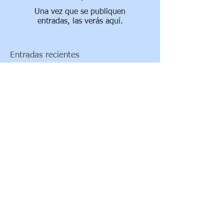
Una vez que se publiquen
entradas, las verás aquí.
Entradas recientes
RESUMEN DE NUESTRO
CURSO DE
ESPECIALIZACIÓN DE
MODIFICACIÓN DE LA
CONDUCTA
Archivo
marzo de 2018
(1)
1 entrada
Buscar por tags
Síguenos