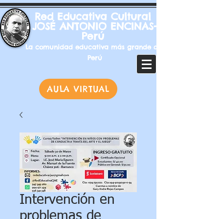
Red Educativa Cultural
JOSÉ ANTONIO ENCINAS-
Perú
La comunidad educativa más grande del
Perú
AULA VIRTUAL
Intervención en
problemas de