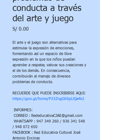
conducta a través
del arte y juego
Precio
S/ 0.00
El arte y el juego son alternativas para 
estimular la expresión de emociones, 
fomentando así un espacio de libre 
expresión en la que los niños puedan 
aprender a respetar, valorar sus creaciones y 
el de los demás. En consecuencia, 
contribuirán al manejo de diversos 
problemas de conducta.
RECUERDE QUE PUEDE INSCRIBIRSE AQUI: 
https://goo.gl/forms/P33ZngG6SpLlQa4k2
 INFORMES:
 CORREO : RededucativaCJAE@gmail.com
 WHATSAPP : 947 349 260 / 936 341 548 
/ 948 072 650
FACEBOOK : Red Educativa Cultural José 
Antonio Encinas